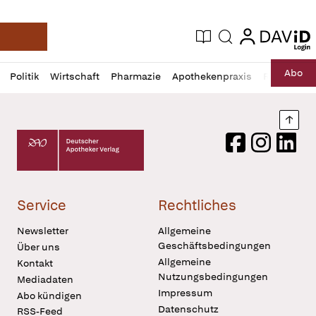
login
login
Aktuelle Ausgabe
Suche
Deutsche Apotheker Zeitung
Profil
Daz
Abo
Politik
Wirtschaft
Pharmazie
Apothekenpraxis
Recht
Sp
öffnen
Pur
Abo
öffnen
Nach
Deutscher Apotheker Verlag Logo
Facebook
Instagram
LinkedI
Service
Rechtliches
Newsletter
Allgemeine
Geschäftsbedingungen
Über uns
Allgemeine
Kontakt
Nutzungsbedingungen
Mediadaten
Impressum
Abo kündigen
Datenschutz
RSS-Feed