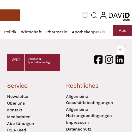
login
login
Aktuelle Ausgabe
Suche
Deutsche Apotheker Zeitung
Profil
Daz
Abo
Politik
Wirtschaft
Pharmazie
Apothekenpraxis
Recht
Sp
öffnen
Pur
Abo
öffnen
Nach
Deutscher Apotheker Verlag Logo
Facebook
Instagram
LinkedI
Service
Rechtliches
Newsletter
Allgemeine
Geschäftsbedingungen
Über uns
Allgemeine
Kontakt
Nutzungsbedingungen
Mediadaten
Impressum
Abo kündigen
Datenschutz
RSS-Feed