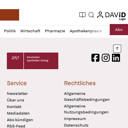
login
login
Aktuelle Ausgabe
Suche
Deutsche Apotheker Zeitung
Profil
Daz
Abo
Politik
Wirtschaft
Pharmazie
Apothekenpraxis
Recht
Sp
öffnen
Pur
Abo
öffnen
Nach
Deutscher Apotheker Verlag Logo
Facebook
Instagram
LinkedI
Service
Rechtliches
Newsletter
Allgemeine
Geschäftsbedingungen
Über uns
Allgemeine
Kontakt
Nutzungsbedingungen
Mediadaten
Impressum
Abo kündigen
Datenschutz
RSS-Feed