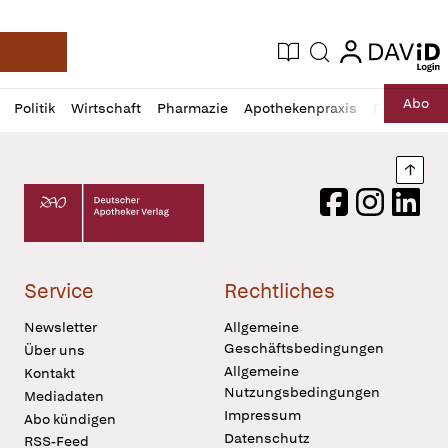
login
login
Aktuelle Ausgabe
Suche
Deutsche Apotheker Zeitung
Profil
Daz
Abo
Politik
Wirtschaft
Pharmazie
Apothekenpraxis
Recht
Sp
öffnen
Pur
Abo
öffnen
Nach
Deutscher Apotheker Verlag Logo
Facebook
Instagram
LinkedI
Service
Rechtliches
Newsletter
Allgemeine
Geschäftsbedingungen
Über uns
Allgemeine
Kontakt
Nutzungsbedingungen
Mediadaten
Impressum
Abo kündigen
Datenschutz
RSS-Feed