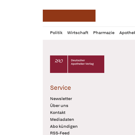
Deutsche Apotheker Ze
Profil
Daz
Politik
Wirtschaft
Pharmazie
Apothe
öffnen
Pur
Abo
öffnen
Deutscher Apotheker Verlag Logo
Service
Newsletter
Über uns
Kontakt
Mediadaten
Abo kündigen
RSS-Feed