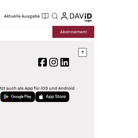
ogin
login
Aktuelle Ausgabe
Suche
Abo
nnement
Nach oben springen
Facebook
Instagram
LinkedIn
tzt auch als App für iOS und Android
Jetzt bei Google Play
Laden im App Store