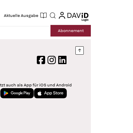
ogin
login
Aktuelle Ausgabe
Suche
Abo
nnement
Nach oben springen
Facebook
Instagram
LinkedIn
tzt auch als App für iOS und Android
Jetzt bei Google Play
Laden im App Store