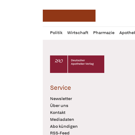
Deutsche Apotheker Ze
Profil
Daz
Politik
Wirtschaft
Pharmazie
Apothe
öffnen
Pur
Abo
öffnen
Deutscher Apotheker Verlag Logo
Service
Newsletter
Über uns
Kontakt
Mediadaten
Abo kündigen
RSS-Feed