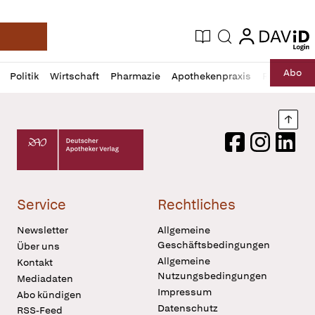
login
login
Aktuelle Ausgabe
Suche
Deutsche Apotheker Zeitung
Profil
Daz
Abo
Politik
Wirtschaft
Pharmazie
Apothekenpraxis
Recht
Sp
öffnen
Pur
Abo
öffnen
Nach
Deutscher Apotheker Verlag Logo
Facebook
Instagram
LinkedI
Service
Rechtliches
Newsletter
Allgemeine
Geschäftsbedingungen
Über uns
Allgemeine
Kontakt
Nutzungsbedingungen
Mediadaten
Impressum
Abo kündigen
Datenschutz
RSS-Feed