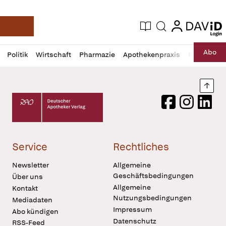
login
login
Aktuelle Ausgabe
Suche
Deutsche Apotheker Zeitung
Profil
Daz
Abo
Politik
Wirtschaft
Pharmazie
Apothekenpraxis
Recht
Sp
öffnen
Pur
Abo
öffnen
Nach
Deutscher Apotheker Verlag Logo
Facebook
Instagram
LinkedI
Service
Rechtliches
Newsletter
Allgemeine
Geschäftsbedingungen
Über uns
Allgemeine
Kontakt
Nutzungsbedingungen
Mediadaten
Impressum
Abo kündigen
Datenschutz
RSS-Feed