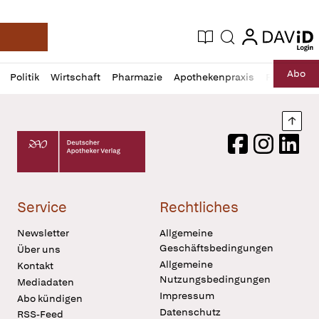
login
login
Aktuelle Ausgabe
Suche
Deutsche Apotheker Zeitung
Profil
Daz
Abo
Politik
Wirtschaft
Pharmazie
Apothekenpraxis
Recht
Sp
öffnen
Pur
Abo
öffnen
Nach
Deutscher Apotheker Verlag Logo
Facebook
Instagram
LinkedI
Service
Rechtliches
Newsletter
Allgemeine
Geschäftsbedingungen
Über uns
Allgemeine
Kontakt
Nutzungsbedingungen
Mediadaten
Impressum
Abo kündigen
Datenschutz
RSS-Feed