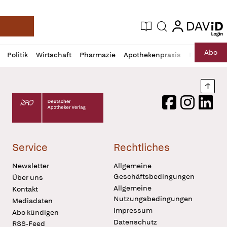
login
login
Aktuelle Ausgabe
Suche
Deutsche Apotheker Zeitung
Profil
Daz
Abo
Politik
Wirtschaft
Pharmazie
Apothekenpraxis
Recht
Sp
öffnen
Pur
Abo
öffnen
Nach
Deutscher Apotheker Verlag Logo
Facebook
Instagram
LinkedI
Service
Rechtliches
Newsletter
Allgemeine
Geschäftsbedingungen
Über uns
Allgemeine
Kontakt
Nutzungsbedingungen
Mediadaten
Impressum
Abo kündigen
Datenschutz
RSS-Feed