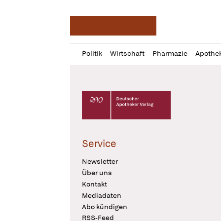
Deutsche Apotheker Ze
Profil
Daz
Politik
Wirtschaft
Pharmazie
Apothe
öffnen
Pur
Abo
öffnen
Deutscher Apotheker Verlag Logo
Service
Newsletter
Über uns
Kontakt
Mediadaten
Abo kündigen
RSS-Feed