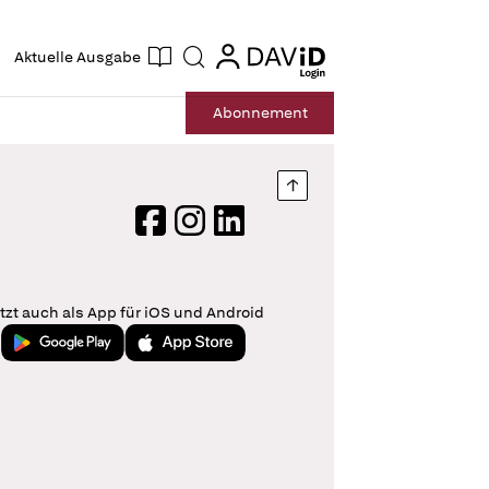
ogin
login
Aktuelle Ausgabe
Suche
Abo
nnement
Nach oben springen
Facebook
Instagram
LinkedIn
tzt auch als App für iOS und Android
Jetzt bei Google Play
Laden im App Store