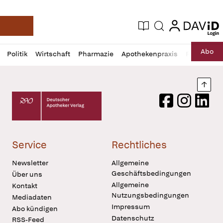
login
login
Aktuelle Ausgabe
Suche
Deutsche Apotheker Zeitung
Profil
Daz
Abo
Politik
Wirtschaft
Pharmazie
Apothekenpraxis
Recht
Sp
öffnen
Pur
Abo
öffnen
Nach
Deutscher Apotheker Verlag Logo
Facebook
Instagram
LinkedI
Service
Rechtliches
Newsletter
Allgemeine
Geschäftsbedingungen
Über uns
Allgemeine
Kontakt
Nutzungsbedingungen
Mediadaten
Impressum
Abo kündigen
Datenschutz
RSS-Feed