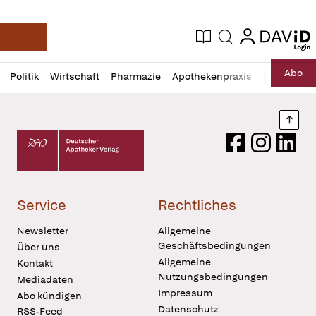
login
login
Aktuelle Ausgabe
Suche
Deutsche Apotheker Zeitung
Profil
Daz
Abo
Politik
Wirtschaft
Pharmazie
Apothekenpraxis
Recht
Sp
öffnen
Pur
Abo
öffnen
Nach
Deutscher Apotheker Verlag Logo
Facebook
Instagram
LinkedI
Service
Rechtliches
Newsletter
Allgemeine
Geschäftsbedingungen
Über uns
Allgemeine
Kontakt
Nutzungsbedingungen
Mediadaten
Impressum
Abo kündigen
Datenschutz
RSS-Feed