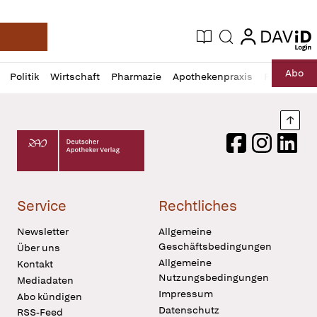
login
login
Aktuelle Ausgabe
Suche
Deutsche Apotheker Zeitung
Profil
Daz
Abo
Politik
Wirtschaft
Pharmazie
Apothekenpraxis
Recht
Sp
öffnen
Pur
Abo
öffnen
Nach
Deutscher Apotheker Verlag Logo
Facebook
Instagram
LinkedI
Service
Rechtliches
Newsletter
Allgemeine
Geschäftsbedingungen
Über uns
Allgemeine
Kontakt
Nutzungsbedingungen
Mediadaten
Impressum
Abo kündigen
Datenschutz
RSS-Feed