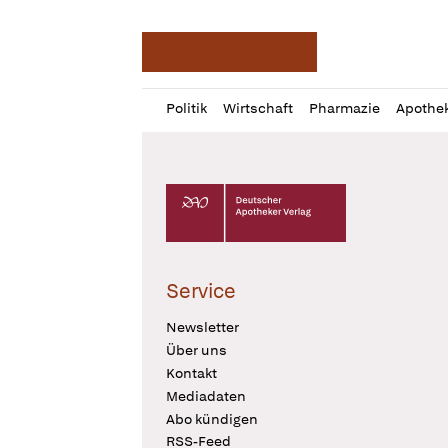
Deutsche Apotheker Ze
Profil
Daz
Politik
Wirtschaft
Pharmazie
Apothe
öffnen
Pur
Abo
öffnen
Deutscher Apotheker Verlag Logo
Service
Newsletter
Über uns
Kontakt
Mediadaten
Abo kündigen
RSS-Feed