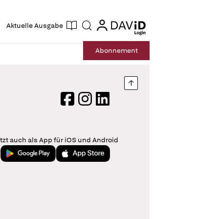
ogin
login
Aktuelle Ausgabe
Suche
Abo
nnement
Nach oben springen
Facebook
Instagram
LinkedIn
tzt auch als App für iOS und Android
Jetzt bei Google Play
Laden im App Store