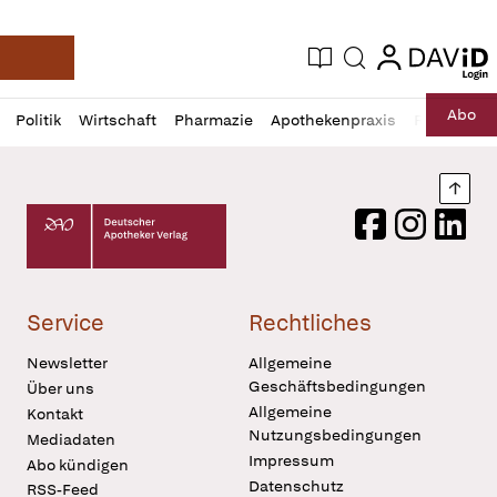
login
login
Aktuelle Ausgabe
Suche
Deutsche Apotheker Zeitung
Profil
Daz
Abo
Politik
Wirtschaft
Pharmazie
Apothekenpraxis
Recht
Sp
öffnen
Pur
Abo
öffnen
Nach
Deutscher Apotheker Verlag Logo
Facebook
Instagram
LinkedI
Service
Rechtliches
Newsletter
Allgemeine
Geschäftsbedingungen
Über uns
Allgemeine
Kontakt
Nutzungsbedingungen
Mediadaten
Impressum
Abo kündigen
Datenschutz
RSS-Feed