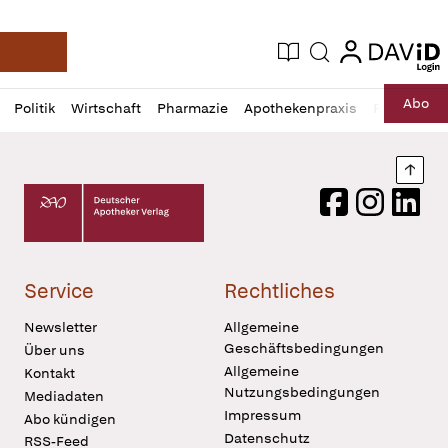
login
login
Aktuelle Ausgabe
Suche
Deutsche Apotheker Zeitung
Profil
Daz
Abo
Politik
Wirtschaft
Pharmazie
Apothekenpraxis
Recht
Sp
öffnen
Pur
Abo
öffnen
Nach
Deutscher Apotheker Verlag Logo
Facebook
Instagram
LinkedI
Service
Rechtliches
Newsletter
Allgemeine
Geschäftsbedingungen
Über uns
Allgemeine
Kontakt
Nutzungsbedingungen
Mediadaten
Impressum
Abo kündigen
Datenschutz
RSS-Feed