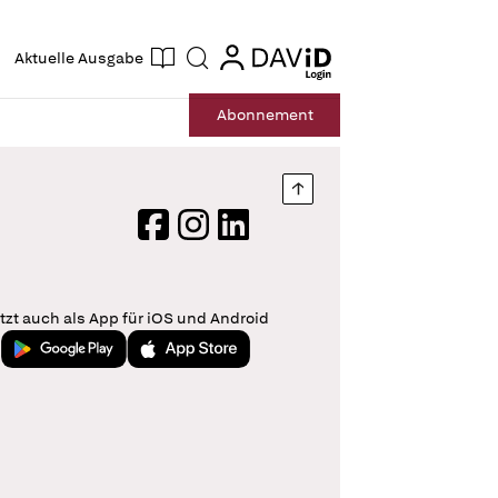
ogin
login
Aktuelle Ausgabe
Suche
Abo
nnement
Nach oben springen
Facebook
Instagram
LinkedIn
tzt auch als App für iOS und Android
Jetzt bei Google Play
Laden im App Store