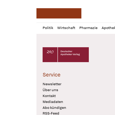
Deutsche Apotheker Ze
Profil
Daz
Politik
Wirtschaft
Pharmazie
Apothe
öffnen
Pur
Abo
öffnen
Deutscher Apotheker Verlag Logo
Service
Newsletter
Über uns
Kontakt
Mediadaten
Abo kündigen
RSS-Feed