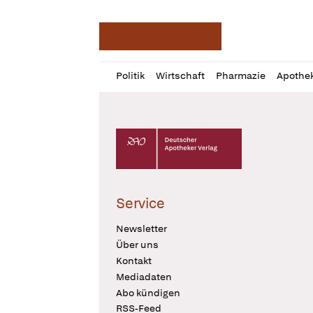
Deutsche Apotheker Ze
Profil
Daz
Politik
Wirtschaft
Pharmazie
Apothe
öffnen
Pur
Abo
öffnen
Deutscher Apotheker Verlag Logo
Service
Newsletter
Über uns
Kontakt
Mediadaten
Abo kündigen
RSS-Feed