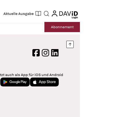
ogin
login
Aktuelle Ausgabe
Suche
Abo
nnement
Nach oben springen
Facebook
Instagram
LinkedIn
tzt auch als App für iOS und Android
Jetzt bei Google Play
Laden im App Store