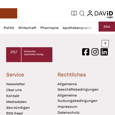
login
login
Aktuelle Ausgabe
Suche
Deutsche Apotheker Zeitung
Profil
Daz
Abo
Politik
Wirtschaft
Pharmazie
Apothekenpraxis
Recht
Sp
öffnen
Pur
Abo
öffnen
Nach
Deutscher Apotheker Verlag Logo
Facebook
Instagram
LinkedI
Service
Rechtliches
Newsletter
Allgemeine
Geschäftsbedingungen
Über uns
Allgemeine
Kontakt
Nutzungsbedingungen
Mediadaten
Impressum
Abo kündigen
Datenschutz
RSS-Feed