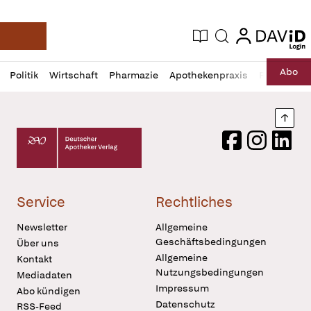
login
login
Aktuelle Ausgabe
Suche
Deutsche Apotheker Zeitung
Profil
Daz
Abo
Politik
Wirtschaft
Pharmazie
Apothekenpraxis
Recht
Sp
öffnen
Pur
Abo
öffnen
Nach
Deutscher Apotheker Verlag Logo
Facebook
Instagram
LinkedI
Service
Rechtliches
Newsletter
Allgemeine
Geschäftsbedingungen
Über uns
Allgemeine
Kontakt
Nutzungsbedingungen
Mediadaten
Impressum
Abo kündigen
Datenschutz
RSS-Feed