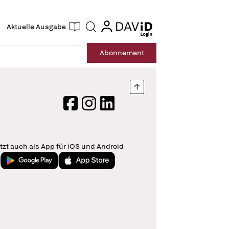
ogin
login
Aktuelle Ausgabe
Suche
Abo
nnement
Nach oben springen
Facebook
Instagram
LinkedIn
tzt auch als App für iOS und Android
Jetzt bei Google Play
Laden im App Store