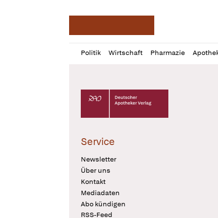
Deutsche Apotheker Ze
Profil
Daz
Politik
Wirtschaft
Pharmazie
Apothe
öffnen
Pur
Abo
öffnen
Deutscher Apotheker Verlag Logo
Service
Newsletter
Über uns
Kontakt
Mediadaten
Abo kündigen
RSS-Feed