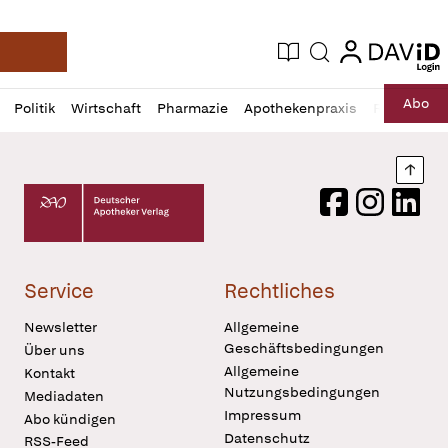
login
login
Aktuelle Ausgabe
Suche
Deutsche Apotheker Zeitung
Profil
Daz
Abo
Politik
Wirtschaft
Pharmazie
Apothekenpraxis
Recht
Sp
öffnen
Pur
Abo
öffnen
Nach
Deutscher Apotheker Verlag Logo
Facebook
Instagram
LinkedI
Service
Rechtliches
Newsletter
Allgemeine
Geschäftsbedingungen
Über uns
Allgemeine
Kontakt
Nutzungsbedingungen
Mediadaten
Impressum
Abo kündigen
Datenschutz
RSS-Feed