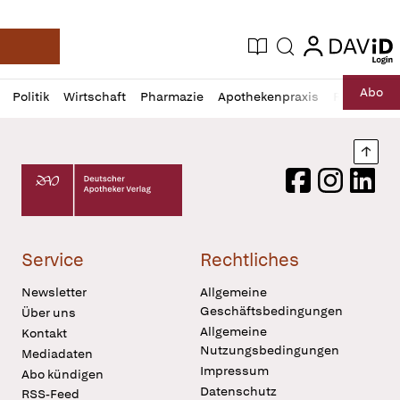
login
login
Aktuelle Ausgabe
Suche
Deutsche Apotheker Zeitung
Profil
Daz
Abo
Politik
Wirtschaft
Pharmazie
Apothekenpraxis
Recht
Sp
öffnen
Pur
Abo
öffnen
Nach
Deutscher Apotheker Verlag Logo
Facebook
Instagram
LinkedI
Service
Rechtliches
Newsletter
Allgemeine
Geschäftsbedingungen
Über uns
Allgemeine
Kontakt
Nutzungsbedingungen
Mediadaten
Impressum
Abo kündigen
Datenschutz
RSS-Feed