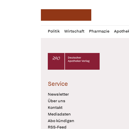
Deutsche Apotheker Ze
Profil
Daz
Politik
Wirtschaft
Pharmazie
Apothe
öffnen
Pur
Abo
öffnen
Deutscher Apotheker Verlag Logo
Service
Newsletter
Über uns
Kontakt
Mediadaten
Abo kündigen
RSS-Feed