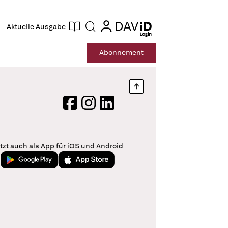
ogin
login
Aktuelle Ausgabe
Suche
Abo
nnement
Nach oben springen
Facebook
Instagram
LinkedIn
tzt auch als App für iOS und Android
Jetzt bei Google Play
Laden im App Store