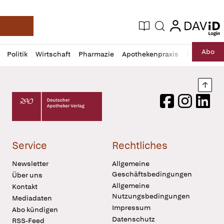
login
login
Aktuelle Ausgabe
Suche
Deutsche Apotheker Zeitung
Profil
Daz
Abo
Politik
Wirtschaft
Pharmazie
Apothekenpraxis
Recht
Sp
öffnen
Pur
Abo
öffnen
Nach
Deutscher Apotheker Verlag Logo
Facebook
Instagram
LinkedI
Service
Rechtliches
Newsletter
Allgemeine
Geschäftsbedingungen
Über uns
Allgemeine
Kontakt
Nutzungsbedingungen
Mediadaten
Impressum
Abo kündigen
Datenschutz
RSS-Feed