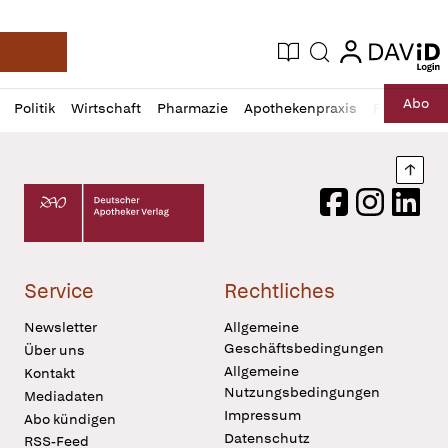
login
login
Aktuelle Ausgabe
Suche
Deutsche Apotheker Zeitung
Profil
Daz
Abo
Politik
Wirtschaft
Pharmazie
Apothekenpraxis
Recht
Sp
öffnen
Pur
Abo
öffnen
Nach
Deutscher Apotheker Verlag Logo
Facebook
Instagram
LinkedI
Service
Rechtliches
Newsletter
Allgemeine
Geschäftsbedingungen
Über uns
Allgemeine
Kontakt
Nutzungsbedingungen
Mediadaten
Impressum
Abo kündigen
Datenschutz
RSS-Feed