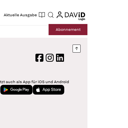
ogin
login
Aktuelle Ausgabe
Suche
Abo
nnement
Nach oben springen
Facebook
Instagram
LinkedIn
tzt auch als App für iOS und Android
Jetzt bei Google Play
Laden im App Store