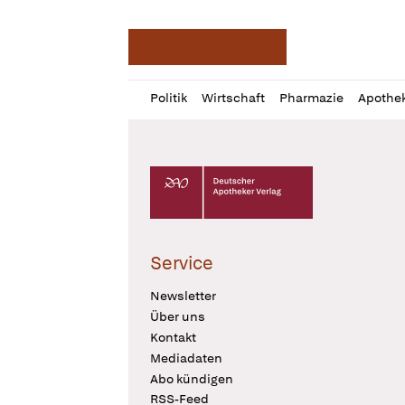
Deutsche Apotheker Ze
Profil
Daz
Politik
Wirtschaft
Pharmazie
Apothe
öffnen
Pur
Abo
öffnen
Deutscher Apotheker Verlag Logo
Service
Newsletter
Über uns
Kontakt
Mediadaten
Abo kündigen
RSS-Feed