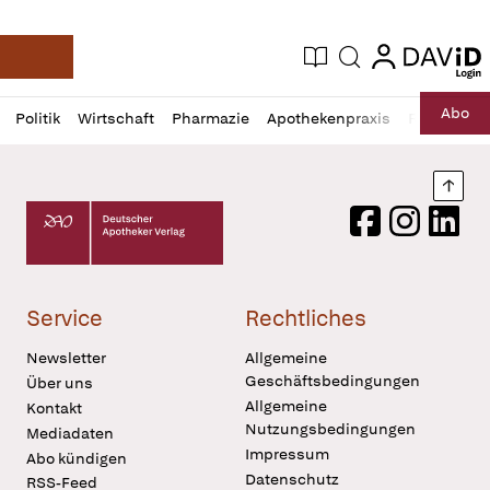
login
login
Aktuelle Ausgabe
Suche
Deutsche Apotheker Zeitung
Profil
Daz
Abo
Politik
Wirtschaft
Pharmazie
Apothekenpraxis
Recht
Sp
öffnen
Pur
Abo
öffnen
Nach
Deutscher Apotheker Verlag Logo
Facebook
Instagram
LinkedI
Service
Rechtliches
Newsletter
Allgemeine
Geschäftsbedingungen
Über uns
Allgemeine
Kontakt
Nutzungsbedingungen
Mediadaten
Impressum
Abo kündigen
Datenschutz
RSS-Feed