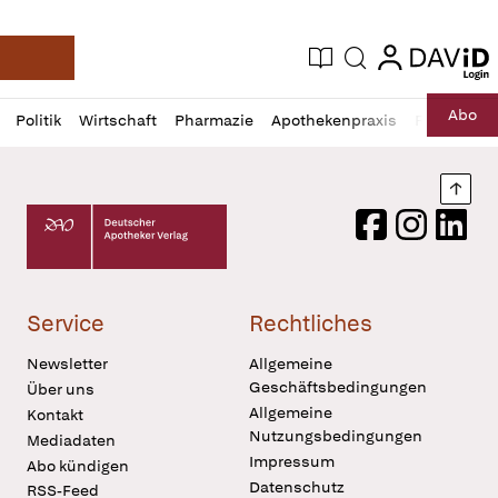
login
login
Aktuelle Ausgabe
Suche
Deutsche Apotheker Zeitung
Profil
Daz
Abo
Politik
Wirtschaft
Pharmazie
Apothekenpraxis
Recht
Sp
öffnen
Pur
Abo
öffnen
Nach
Deutscher Apotheker Verlag Logo
Facebook
Instagram
LinkedI
Service
Rechtliches
Newsletter
Allgemeine
Geschäftsbedingungen
Über uns
Allgemeine
Kontakt
Nutzungsbedingungen
Mediadaten
Impressum
Abo kündigen
Datenschutz
RSS-Feed