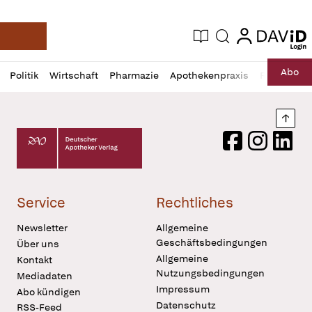
login
login
Aktuelle Ausgabe
Suche
Deutsche Apotheker Zeitung
Profil
Daz
Abo
Politik
Wirtschaft
Pharmazie
Apothekenpraxis
Recht
Sp
öffnen
Pur
Abo
öffnen
Nach
Deutscher Apotheker Verlag Logo
Facebook
Instagram
LinkedI
Service
Rechtliches
Newsletter
Allgemeine
Geschäftsbedingungen
Über uns
Allgemeine
Kontakt
Nutzungsbedingungen
Mediadaten
Impressum
Abo kündigen
Datenschutz
RSS-Feed