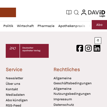
login
login
Aktuelle Ausgabe
Suche
Deutsche Apotheker Zeitung
Profil
Daz
Abo
Politik
Wirtschaft
Pharmazie
Apothekenpraxis
Recht
Sp
öffnen
Pur
Abo
öffnen
Nach
Deutscher Apotheker Verlag Logo
Facebook
Instagram
LinkedI
Service
Rechtliches
Newsletter
Allgemeine
Geschäftsbedingungen
Über uns
Allgemeine
Kontakt
Nutzungsbedingungen
Mediadaten
Impressum
Abo kündigen
Datenschutz
RSS-Feed