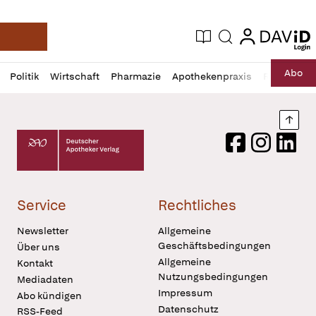
login
login
Aktuelle Ausgabe
Suche
Deutsche Apotheker Zeitung
Profil
Daz
Abo
Politik
Wirtschaft
Pharmazie
Apothekenpraxis
Recht
Sp
öffnen
Pur
Abo
öffnen
Nach
Deutscher Apotheker Verlag Logo
Facebook
Instagram
LinkedI
Service
Rechtliches
Newsletter
Allgemeine
Geschäftsbedingungen
Über uns
Allgemeine
Kontakt
Nutzungsbedingungen
Mediadaten
Impressum
Abo kündigen
Datenschutz
RSS-Feed