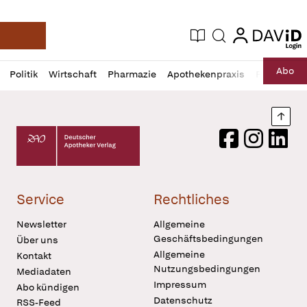
login
login
Aktuelle Ausgabe
Suche
Deutsche Apotheker Zeitung
Profil
Daz
Abo
Politik
Wirtschaft
Pharmazie
Apothekenpraxis
Recht
Sp
öffnen
Pur
Abo
öffnen
Nach
Deutscher Apotheker Verlag Logo
Facebook
Instagram
LinkedI
Service
Rechtliches
Newsletter
Allgemeine
Geschäftsbedingungen
Über uns
Allgemeine
Kontakt
Nutzungsbedingungen
Mediadaten
Impressum
Abo kündigen
Datenschutz
RSS-Feed