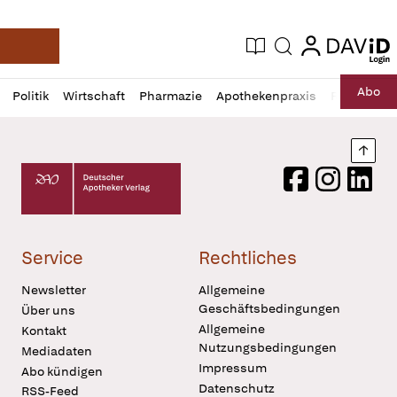
login
login
Aktuelle Ausgabe
Suche
Deutsche Apotheker Zeitung
Profil
Daz
Abo
Politik
Wirtschaft
Pharmazie
Apothekenpraxis
Recht
Sp
öffnen
Pur
Abo
öffnen
Nach
Deutscher Apotheker Verlag Logo
Facebook
Instagram
LinkedI
Service
Rechtliches
Newsletter
Allgemeine
Geschäftsbedingungen
Über uns
Allgemeine
Kontakt
Nutzungsbedingungen
Mediadaten
Impressum
Abo kündigen
Datenschutz
RSS-Feed