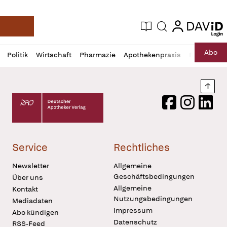
login
login
Aktuelle Ausgabe
Suche
Deutsche Apotheker Zeitung
Profil
Daz
Abo
Politik
Wirtschaft
Pharmazie
Apothekenpraxis
Recht
Sp
öffnen
Pur
Abo
öffnen
Nach
Deutscher Apotheker Verlag Logo
Facebook
Instagram
LinkedI
Service
Rechtliches
Newsletter
Allgemeine
Geschäftsbedingungen
Über uns
Allgemeine
Kontakt
Nutzungsbedingungen
Mediadaten
Impressum
Abo kündigen
Datenschutz
RSS-Feed