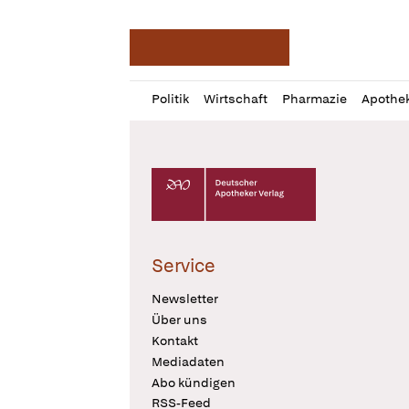
Deutsche Apotheker Ze
Profil
Daz
Politik
Wirtschaft
Pharmazie
Apothe
öffnen
Pur
Abo
öffnen
Deutscher Apotheker Verlag Logo
Service
Newsletter
Über uns
Kontakt
Mediadaten
Abo kündigen
RSS-Feed