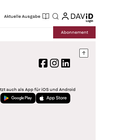
ogin
login
Aktuelle Ausgabe
Suche
Abo
nnement
Nach oben springen
Facebook
Instagram
LinkedIn
tzt auch als App für iOS und Android
Jetzt bei Google Play
Laden im App Store