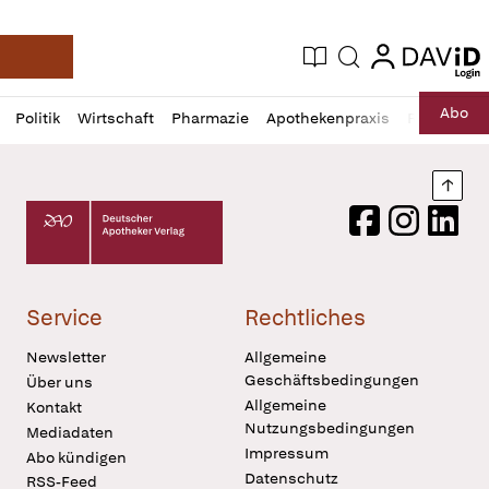
login
login
Aktuelle Ausgabe
Suche
Deutsche Apotheker Zeitung
Profil
Daz
Abo
Politik
Wirtschaft
Pharmazie
Apothekenpraxis
Recht
Sp
öffnen
Pur
Abo
öffnen
Nach
Deutscher Apotheker Verlag Logo
Facebook
Instagram
LinkedI
Service
Rechtliches
Newsletter
Allgemeine
Geschäftsbedingungen
Über uns
Allgemeine
Kontakt
Nutzungsbedingungen
Mediadaten
Impressum
Abo kündigen
Datenschutz
RSS-Feed