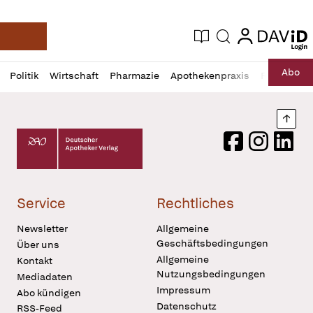
login
login
Aktuelle Ausgabe
Suche
Deutsche Apotheker Zeitung
Profil
Daz
Abo
Politik
Wirtschaft
Pharmazie
Apothekenpraxis
Recht
Sp
öffnen
Pur
Abo
öffnen
Nach
Deutscher Apotheker Verlag Logo
Facebook
Instagram
LinkedI
Service
Rechtliches
Newsletter
Allgemeine
Geschäftsbedingungen
Über uns
Allgemeine
Kontakt
Nutzungsbedingungen
Mediadaten
Impressum
Abo kündigen
Datenschutz
RSS-Feed