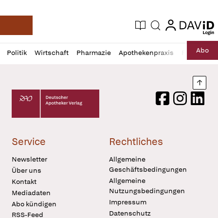
login
login
Aktuelle Ausgabe
Suche
Deutsche Apotheker Zeitung
Profil
Daz
Abo
Politik
Wirtschaft
Pharmazie
Apothekenpraxis
Recht
Sp
öffnen
Pur
Abo
öffnen
Nach
Deutscher Apotheker Verlag Logo
Facebook
Instagram
LinkedI
Service
Rechtliches
Newsletter
Allgemeine
Geschäftsbedingungen
Über uns
Allgemeine
Kontakt
Nutzungsbedingungen
Mediadaten
Impressum
Abo kündigen
Datenschutz
RSS-Feed