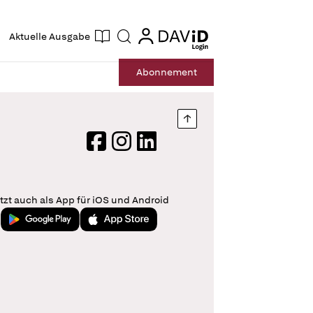
ogin
login
Aktuelle Ausgabe
Suche
Abo
nnement
Nach oben springen
Facebook
Instagram
LinkedIn
tzt auch als App für iOS und Android
Jetzt bei Google Play
Laden im App Store