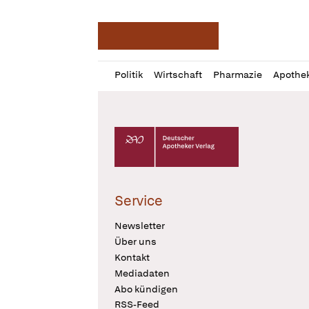
Deutsche Apotheker Ze
Profil
Daz
Politik
Wirtschaft
Pharmazie
Apothe
öffnen
Pur
Abo
öffnen
Deutscher Apotheker Verlag Logo
Service
Newsletter
Über uns
Kontakt
Mediadaten
Abo kündigen
RSS-Feed