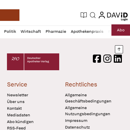
login
login
Aktuelle Ausgabe
Suche
Deutsche Apotheker Zeitung
Profil
Daz
Abo
Politik
Wirtschaft
Pharmazie
Apothekenpraxis
Recht
Sp
öffnen
Pur
Abo
öffnen
Nach
Deutscher Apotheker Verlag Logo
Facebook
Instagram
LinkedI
Service
Rechtliches
Newsletter
Allgemeine
Geschäftsbedingungen
Über uns
Allgemeine
Kontakt
Nutzungsbedingungen
Mediadaten
Impressum
Abo kündigen
Datenschutz
RSS-Feed