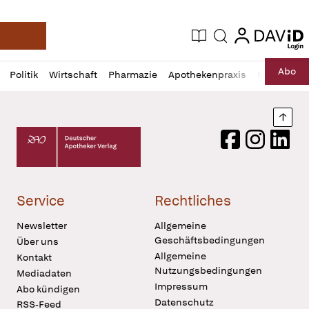
login
login
Aktuelle Ausgabe
Suche
Deutsche Apotheker Zeitung
Profil
Daz
Abo
Politik
Wirtschaft
Pharmazie
Apothekenpraxis
Recht
Sp
öffnen
Pur
Abo
öffnen
Nach
Deutscher Apotheker Verlag Logo
Facebook
Instagram
LinkedI
Service
Rechtliches
Newsletter
Allgemeine
Geschäftsbedingungen
Über uns
Allgemeine
Kontakt
Nutzungsbedingungen
Mediadaten
Impressum
Abo kündigen
Datenschutz
RSS-Feed