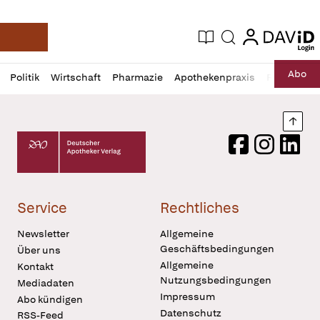
login
login
Aktuelle Ausgabe
Suche
Deutsche Apotheker Zeitung
Profil
Daz
Abo
Politik
Wirtschaft
Pharmazie
Apothekenpraxis
Recht
Sp
öffnen
Pur
Abo
öffnen
Nach
Deutscher Apotheker Verlag Logo
Facebook
Instagram
LinkedI
Service
Rechtliches
Newsletter
Allgemeine
Geschäftsbedingungen
Über uns
Allgemeine
Kontakt
Nutzungsbedingungen
Mediadaten
Impressum
Abo kündigen
Datenschutz
RSS-Feed