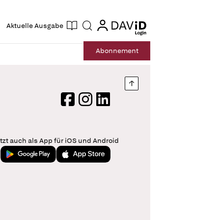
ogin
login
Aktuelle Ausgabe
Suche
Abo
nnement
Nach oben springen
Facebook
Instagram
LinkedIn
tzt auch als App für iOS und Android
Jetzt bei Google Play
Laden im App Store