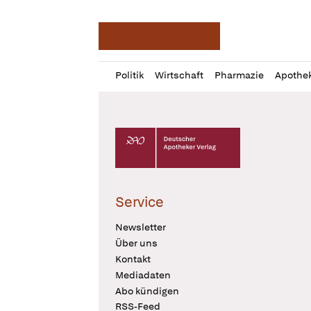
Deutsche Apotheker Ze
Profil
Daz
Politik
Wirtschaft
Pharmazie
Apothe
öffnen
Pur
Abo
öffnen
Deutscher Apotheker Verlag Logo
Service
Newsletter
Über uns
Kontakt
Mediadaten
Abo kündigen
RSS-Feed