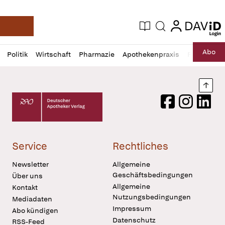
login
login
Aktuelle Ausgabe
Suche
Deutsche Apotheker Zeitung
Profil
Daz
Abo
Politik
Wirtschaft
Pharmazie
Apothekenpraxis
Recht
Sp
öffnen
Pur
Abo
öffnen
Nach
Deutscher Apotheker Verlag Logo
Facebook
Instagram
LinkedI
Service
Rechtliches
Newsletter
Allgemeine
Geschäftsbedingungen
Über uns
Allgemeine
Kontakt
Nutzungsbedingungen
Mediadaten
Impressum
Abo kündigen
Datenschutz
RSS-Feed