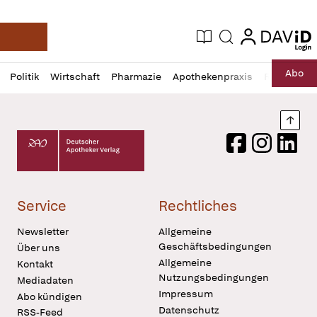
login
login
Aktuelle Ausgabe
Suche
Deutsche Apotheker Zeitung
Profil
Daz
Abo
Politik
Wirtschaft
Pharmazie
Apothekenpraxis
Recht
Sp
öffnen
Pur
Abo
öffnen
Nach
Deutscher Apotheker Verlag Logo
Facebook
Instagram
LinkedI
Service
Rechtliches
Newsletter
Allgemeine
Geschäftsbedingungen
Über uns
Allgemeine
Kontakt
Nutzungsbedingungen
Mediadaten
Impressum
Abo kündigen
Datenschutz
RSS-Feed