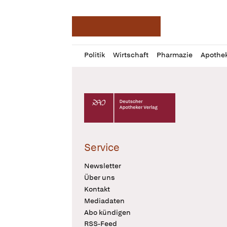
Deutsche Apotheker Ze
Profil
Daz
Politik
Wirtschaft
Pharmazie
Apothe
öffnen
Pur
Abo
öffnen
Deutscher Apotheker Verlag Logo
Service
Newsletter
Über uns
Kontakt
Mediadaten
Abo kündigen
RSS-Feed