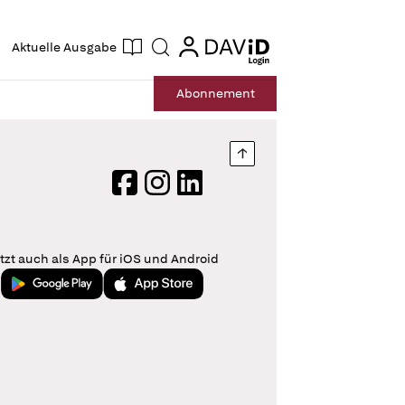
ogin
login
Aktuelle Ausgabe
Suche
Abo
nnement
Nach oben springen
Facebook
Instagram
LinkedIn
tzt auch als App für iOS und Android
Jetzt bei Google Play
Laden im App Store