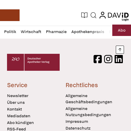
login
login
Aktuelle Ausgabe
Suche
Deutsche Apotheker Zeitung
Profil
Daz
Abo
Politik
Wirtschaft
Pharmazie
Apothekenpraxis
Recht
Sp
öffnen
Pur
Abo
öffnen
Nach
Deutscher Apotheker Verlag Logo
Facebook
Instagram
LinkedI
Service
Rechtliches
Newsletter
Allgemeine
Geschäftsbedingungen
Über uns
Allgemeine
Kontakt
Nutzungsbedingungen
Mediadaten
Impressum
Abo kündigen
Datenschutz
RSS-Feed