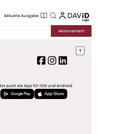
ogin
login
Aktuelle Ausgabe
Suche
Abo
nnement
Nach oben springen
Facebook
Instagram
LinkedIn
tzt auch als App für iOS und Android
Jetzt bei Google Play
Laden im App Store