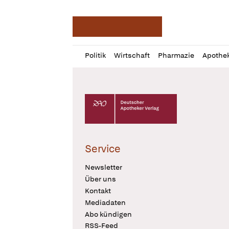
Deutsche Apotheker Ze
Profil
Daz
Politik
Wirtschaft
Pharmazie
Apothe
öffnen
Pur
Abo
öffnen
Deutscher Apotheker Verlag Logo
Service
Newsletter
Über uns
Kontakt
Mediadaten
Abo kündigen
RSS-Feed